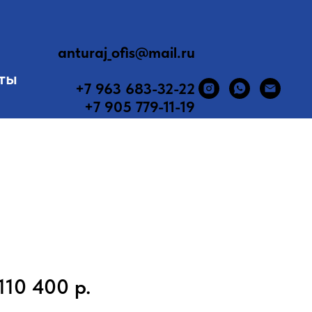
anturaj_ofis@mail.ru
ты
+7 963 683-32-22
+7 905 779-11-19
110 400
р.