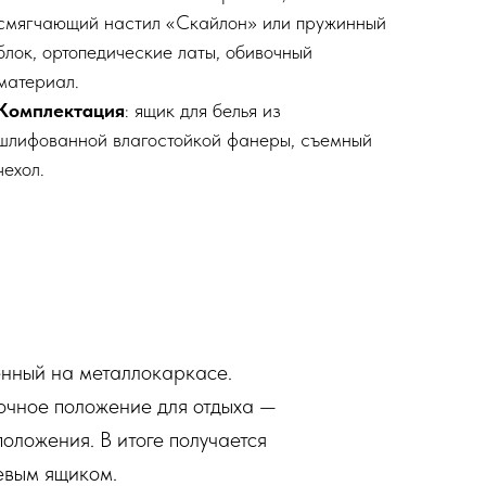
смягчающий настил «Скайлон» или пружинный
блок, ортопедические латы, обивочный
материал.
Комплектация
: ящик для белья из
шлифованной влагостойкой фанеры, съемный
чехол.
нный на металлокаркасе.
точное положение для отдыха —
оложения. В итоге получается
евым ящиком.