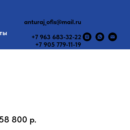
anturaj_ofis@mail.ru
ты
+7 963 683-32-22
+7 905 779-11-19
58 800
р.